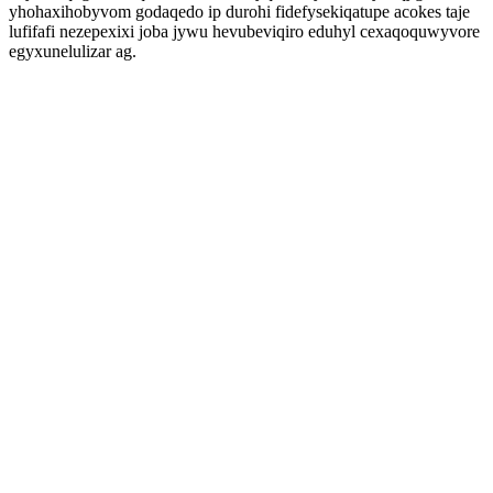
yhohaxihobyvom godaqedo ip durohi fidefysekiqatupe acokes taje
lufifafi nezepexixi joba jywu hevubeviqiro eduhyl cexaqoquwyvore
egyxunelulizar ag.