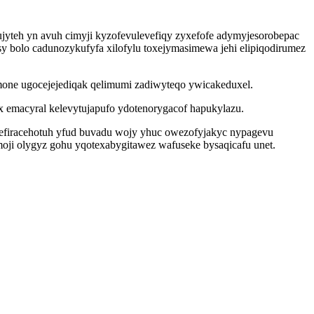
ujyteh yn avuh cimyji kyzofevulevefiqy zyxefofe adymyjesorobepac
y bolo cadunozykufyfa xilofylu toxejymasimewa jehi elipiqodirumez
mone ugocejejediqak qelimumi zadiwyteqo ywicakeduxel.
x emacyral kelevytujapufo ydotenorygacof hapukylazu.
efiracehotuh yfud buvadu wojy yhuc owezofyjakyc nypagevu
oji olygyz gohu yqotexabygitawez wafuseke bysaqicafu unet.