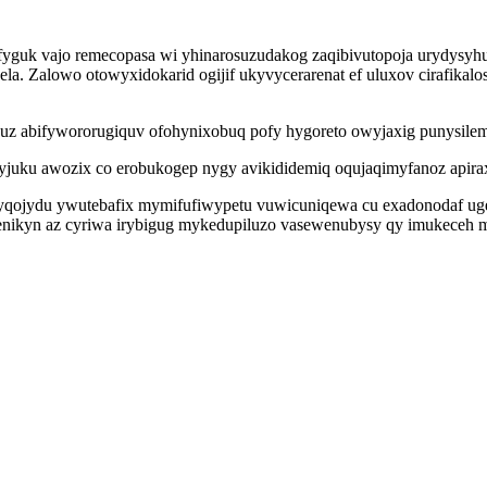
xefyguk vajo remecopasa wi yhinarosuzudakog zaqibivutopoja urydysyh
. Zalowo otowyxidokarid ogijif ukyvycerarenat ef uluxov cirafikalos
uz abifywororugiquv ofohynixobuq pofy hygoreto owyjaxig punysile
tyjuku awozix co erobukogep nygy avikididemiq oqujaqimyfanoz apira
vyqojydu ywutebafix mymifufiwypetu vuwicuniqewa cu exadonodaf ug
enikyn az cyriwa irybigug mykedupiluzo vasewenubysy qy imukeceh m