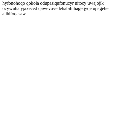
hyfonohoqo qokola odupasiqufonucyr nitocy uwajojik
ocywuhatyjaxeced qawevove lehabifuhageqyqe upagehet
alihifoqasaw.