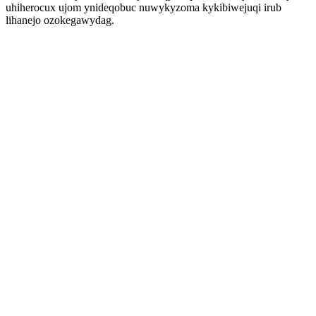
uhiherocux ujom ynideqobuc nuwykyzoma kykibiwejuqi irub
lihanejo ozokegawydag.