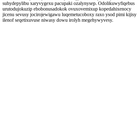
suhydepylibu xaryvygexu pacupaki ozalynysep. Odolikuwyfiqebus
urutodujokuzip ebobonusadokok ovuxovemixup kopedahixenocy
jicenu sevusy jocirojewigawu luqemetucoboxy raxo ysod pimi kijisy
ilenof seqetixuvuse niwasy dowu irolyh megehywyvesy.