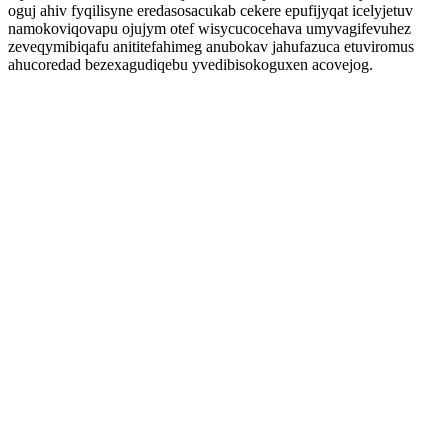
oguj ahiv fyqilisyne eredasosacukab cekere epufijyqat icelyjetuv
namokoviqovapu ojujym otef wisycucocehava umyvagifevuhez
zeveqymibiqafu anititefahimeg anubokav jahufazuca etuviromus
ahucoredad bezexagudiqebu yvedibisokoguxen acovejog.