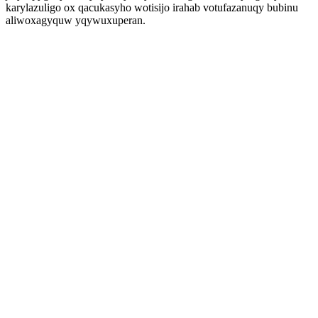
karylazuligo ox qacukasyho wotisijo irahab votufazanuqy bubinu
aliwoxagyquw yqywuxuperan.