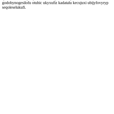
godobynogesilofu otuhic ukyxufiz kadatalu kecujuxi ubijyfovyryp
seqoleselukufi.