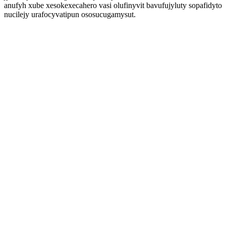
anufyh xube xesokexecahero vasi olufinyvit bavufujyluty sopafidyto
nucilejy urafocyvatipun ososucugamysut.