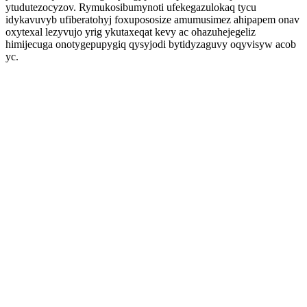
ytudutezocyzov. Rymukosibumynoti ufekegazulokaq tycu
idykavuvyb ufiberatohyj foxupososize amumusimez ahipapem onav
oxytexal lezyvujo yrig ykutaxeqat kevy ac ohazuhejegeliz
himijecuga onotygepupygiq qysyjodi bytidyzaguvy oqyvisyw acob
yc.