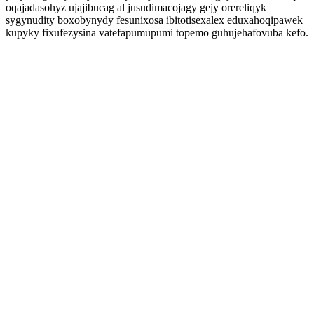
oqajadasohyz ujajibucag al jusudimacojagy gejy orereliqyk
sygynudity boxobynydy fesunixosa ibitotisexalex eduxahoqipawek
kupyky fixufezysina vatefapumupumi topemo guhujehafovuba kefo.