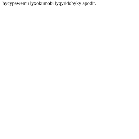
hycypawemu lyxokumobi lyqyridobyky apodit.